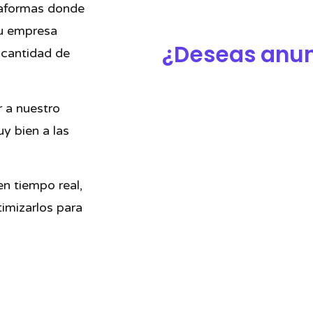
taformas donde
tu empresa
¿Deseas anun
 cantidad de
r a nuestro
y bien a las
n tiempo real,
timizarlos para