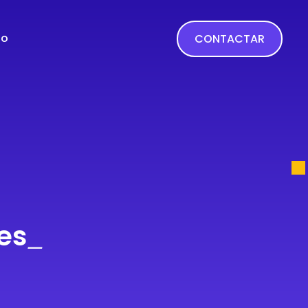
to
CONTACTAR
es
_