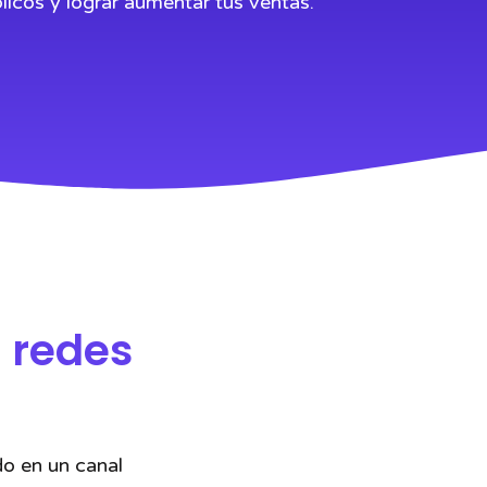
icos y lograr aumentar tus ventas.
n redes
do en un canal