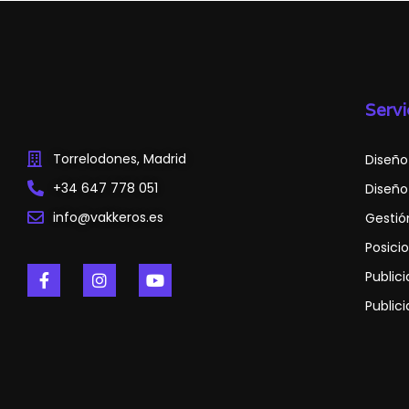
Servi
Torrelodones, Madrid
Diseño
+34 647 778 051
Diseño
info@vakkeros.es
Gestió
Posici
Public
Public