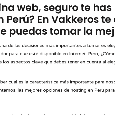
gina web, seguro te has
nicio
Nosotros
Servicios
Portafolio
Contac
en Perú? En Vakkeros t
e puedas tomar la mejo
 una de las decisiones más importantes a tomar es elegi
idor para que esté disponible en Internet. Pero, ¿Cóm
s los aspectos clave que debes tener en cuenta al ele
er cual es la característica más importante para nosot
entamos, las mejores opciones de hosting en Perú para